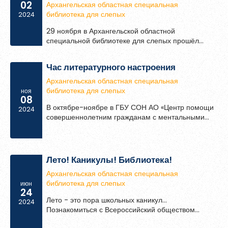
с людьми с незрячими и
02
Архангельская областная специальная
слабовидящими пользователями»
библиотека для слепых
2024
29 ноября в Архангельской областной
специальной библиотеке для слепых прошёл
семинар «Особенности работы с людьми с
незрячими и слабовидящими пользователями»,
Час литературного настроения
цель которого: поделиться опытом и обсудить
особенности работы с незрячими и
Архангельская областная специальная
слабовидящими пользователями в учреждениях
библиотека для слепых
ноя
08
культуры и образования, донести информацию об
В октябре-ноябре в ГБУ СОН АО «Центр помощи
услугах Архангельской областной специальной
2024
совершеннолетним гражданам с ментальными
библиотеки для слепых.
особенностями»» сотрудники библиотеки провели
мероприятия Час литературного
настроения «Поэт с глазами цвета льна»,
«Златокудрый поэт России» о творчестве С.А.
Лето! Каникулы! Библиотека!
Есенина.
Архангельская областная специальная
библиотека для слепых
июн
24
Лето - это пора школьных каникул...
2024
Познакомиться с Всероссийский обществом
слепых торопятся ребята из оздоровительного