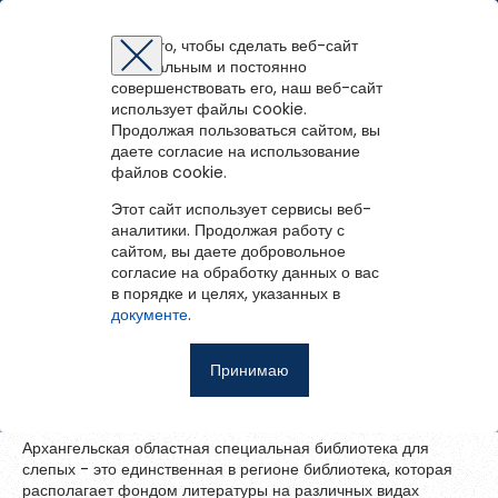
Архангельская областная специальная библиотека для
слепых
Для того, чтобы сделать веб-сайт
оптимальным и постоянно
Восстановление пароля
Регистрация на портале
Авторизация
Вы успешно зарегистрированы!
совершенствовать его, наш веб-сайт
1
/
6
войти
или
зарегистрироваться
использует файлы cookie.
Для того чтобы получить доступ к полнотекстовым документам и
Зарегистрированные пользователи имеют доступ к
Продолжая пользоваться сайтом, вы
Перейти на портал
записям вебинаров необходимо авторизоваться.
Архангельская областная
методическим рекомендациям, сценариям мероприятий,
Если у вас еще нет учетной записи,
даете согласие на использование
зарегистрируйтесь.
библиографическим и другим полнотекстовым документам, а
специальная библиотека для слепых
файлов cookie.
Ошибка регистрации.
Перезагрузите
страницу и попробуйте
также к записям вебинаров.
снова
Этот сайт использует сервисы веб-
Восстановить пароль
аналитики. Продолжая работу с
сайтом, вы даете добровольное
Главная
согласие на обработку данных о вас
в порядке и целях, указанных в
Введите эл.почту, привязанную к профилю на портале. На
События
документе
.
неё мы отправим ссылку для восстановления пароля.
Запомнить меня
О библиотеке
Принимаю
Войти
Советуем почитать
Ещё
Архангельская областная специальная библиотека для
слепых - это единственная в регионе библиотека, которая
Восстановить пароль
располагает фондом литературы на различных видах
Фотоальбом