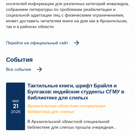
Зарегистрироваться
носителей информации для различных категорий инвалидов,
собранием литературы по проблемам реабилитации и
Методическая помощь
социальной адаптации лиц с физическими ограничениями,
может доставить читателям книги на дом как в Архангельске,
так и в районах области.
Перейти на официальный сайт
События
Все события
Тактильные книги, шрифт Брайля и
Булгаков: индийские студенты СГМУ в
библиотеке для слепых
Пароль должен быть минимум 6 символов и содержать хотя
мая
21
Архангельская областная специальная
бы одну строчную букву, одну прописную букву, одну цифру
библиотека для слепых
и один специальный символ.
2026
В Архангельской областной специальной
библиотеке для слепых прошла очередная
встреча с иностранными студентами Северного