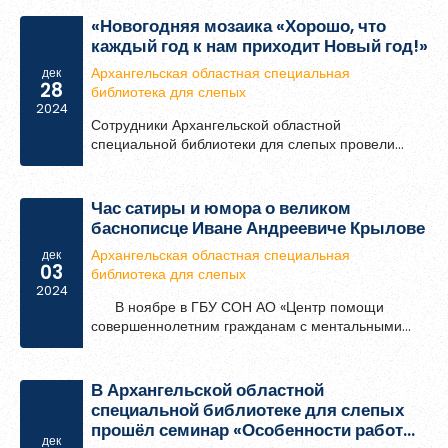
Государственного Медицинского Университета
Обновить
«Новогодняя мозаика «Хорошо, что
(СГМУ). Гости из Индии открыли для себя
каждый год к нам приходит Новый год!»
удивительный мир литературы, доступный людям
с проблемами зрения.
Архангельская областная специальная
дек
Я согласен на обработку
персональных данных
28
библиотека для слепых
2024
Я согласен с
правилами использования материалов
,
Сотрудники Архангельской областной
размещённых на портале.
специальной библиотеки для слепых провели
«Новогоднюю мозаику «Хорошо, что каждый год к
нам приходит Новый год!» в Центре помощи
Зарегистрироваться
совершеннолетним гражданам с ментальными
Час сатиры и юмора о великом
особенностями.
баснописце Иване Андреевиче Крылове
Архангельская областная специальная
дек
03
библиотека для слепых
Уже зарегистрированы?
Войти
2024
В ноябре в ГБУ СОН АО «Центр помощи
совершеннолетним гражданам с ментальными
особенностями» сотрудники библиотеки
провели мероприятие Час сатиры и юмора о
великом баснописце Иване Андреевиче Крылове.
В Архангельской областной
специальной библиотеке для слепых
прошёл семинар «Особенности работы
дек