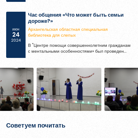
лагеря дневного пребывания при средней
общеобразовательной школе № 22».
Час общения «Что может быть семьи
дороже?»
Архангельская областная специальная
июн
24
библиотека для слепых
2024
В "Центре помощи совершеннолетним гражданам
с ментальными особенностями» был проведен
Час общения «Что может быть семьи дороже?»
Советуем почитать